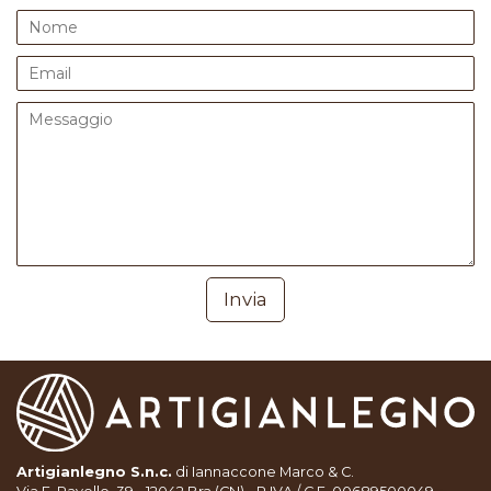
Artigianlegno S.n.c.
di
Iannaccone Marco & C.